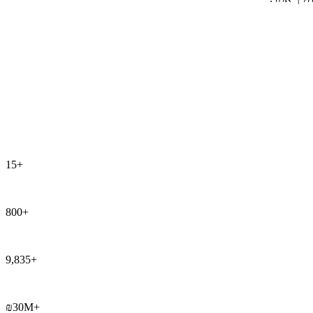
15+
800+
9,835+
₪30M+