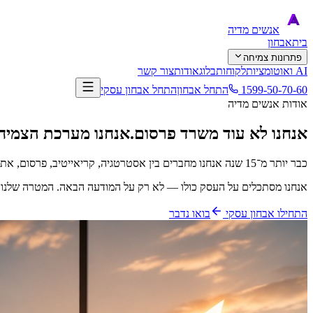
אנשים
מדיה
בית
אבחון
פתרונות צמיחה
AI ואוטומציות
לקוחות
בלוג
אודות
צור קשר
1599-50-70-60
התחל אבחון
התחל אבחון עסקי
אודות אנשים מדיה
אנחנו לא עוד משרד פרסום.
אנחנו מערכת הצמיח
כבר יותר מ־15 שנה אנחנו מחברים בין אסטרטגיה, קריאייטיב, פרסום, אתרים, תוכן, AI ואוטומציות כדי לעזור לעסקים לצמוח בצורה חכמה, מדידה ועקבית.
אנחנו מסתכלים על העסק כולו — לא רק על המודעה הבאה. המטרה שלנו ה
התחילו אבחון עסקי
בואו נדבר