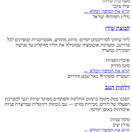
מעורבות קהילה
שיח עקבי
קרא את הסיפור המלא ←
נדל״ן ויזמות
ישראל
קבוצת שירן
ליווי שיווקי לפרויקטים יזמיים: מיתוג מחודש, אסטרטגיית קמפיינים לכל
פרויקט, ומערכת אוטומציה שמובילה את הליד מהקליק עד פגישת
המכירה במשרד.
איכות הפניות
סינון מדויק
קרא את הסיפור המלא ←
תעשייה ומסחר
באר שבע והדרום
דלתות הנגב
הפכנו עסק מקומי בתחום הדלתות והפתחים ממוקד שיווק רגעי למערכת
הפעלה של לידים, מכירות ומותג — עם נוכחות דיגיטלית שמייצרת פניות
איכותיות באופן יומיומי.
מקור פניות
ערוץ יציב
קרא את הסיפור המלא ←