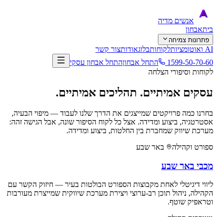
אנשים
מדיה
בית
אבחון
פתרונות צמיחה
AI ואוטומציות
לקוחות
בלוג
אודות
צור קשר
1599-50-70-60
התחל אבחון
התחל אבחון עסקי
לקוחות וסיפורי הצלחה
עסקים אמיתיים.
תהליכים אמיתיים.
בחרנו כמה פרויקטים שמייצגים את הדרך שלנו לעבוד — מיפוי הבעיה,
אסטרטגיה, ביצוע ומדידה. אצל כל לקוח הסיפור שונה, אבל הגישה זהה:
מערכת שיווק שמחברת בין החלטות, ביצוע ומדידה.
ספורט וקהילה
באר שבע
מכבי באר שבע
ליווי דיגיטלי לאחת מקבוצות הספורט הבולטות בעיר — חיזוק הקשר עם
הקהילה, ניהול תוכן רב-ערוצי ויצירת מערכת שיווקית שמייצרת מעורבות
וטראפיק שוטף.