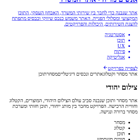
אתר שנבנה כדי לחבר בין שירותי המשרד, האבחון העסקי, התוכן
המקצועי ומסלולי הפנייה. האתר משמש כנכס שיווקי וכבסיס מתפתח
להצגת השירותים, היכולות והפרויקטים.
אסטרטגיה
תוכן
UX
פיתוח
אנליטיקה
לצפייה בפרויקט
אתר מסחר וקטלוג
אתרים ונכסים דיגיטליים
מסחר
תוכן
צילום יהודי
אתר מסחר ותוכן שנבנה סביב עולם הצילום היהודי, המוצרים, הקטלוג
וחוויית הרכישה. הפרויקט מחבר בין מותג ייחודי, תוכן חזותי ומערכת
מסחר ברורה ונגישה.
מסחר
קטלוג
תוכן
חוויית משתמש