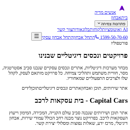
אנשים
מדיה
בית
אבחון
פתרונות צמיחה
AI ואוטומציות
לקוחות
בלוג
אודות
צור קשר
1599-50-70-60
התחל אבחון
התחל אבחון עסקי
פורטפוליו
פרויקטים ונכסים דיגיטליים שבנינו
מבחר מערכות דיגיטליות, אתרים ונכסים עסקיים שנבנו סביב אסטרטגיה,
מסר, חוויית משתמש ותהליכי צמיחה. כל פרויקט מותאם לעסק, לקהל
שלו ולצרכים התפעוליים שמאחוריו.
אתר שירותים, תוכן ואבחון
אתרים ונכסים דיגיטליים
תוכן
לידים
Capital Cars - בית עסקאות לרכב
אתר תוכן ושירותים שנבנה סביב עולם הקנייה, המכירה, המימון וייעוץ
העסקאות לרכב. בפרויקט נוצר מבנה רחב הכולל עמודי שירות, אבחון
דיגיטלי, מרכז ידע, שאלות נפוצות ומסלולי יצירת קשר.