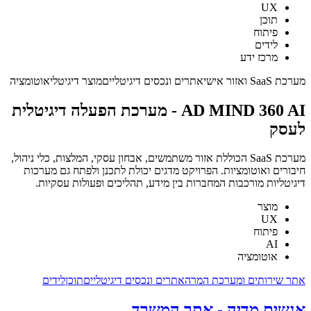
UX
תוכן
פיתוח
לידים
מרכז ידע
מערכת SaaS ואזור אישי
אתרים ונכסים דיגיטליים
מוצר דיגיטלי
אוטומציה
AD MIND 360 AI - מערכת הפעלה דיגיטלית
לעסק
מערכת SaaS הכוללת אזור משתמשים, אבחון עסקי, המלצות, כלי ניהול,
חיבורים ואוטומציות. הפרויקט מדגים יכולת לתכנן ולפתח גם מערכות
דיגיטליות מורכבות המחברות בין מידע, תהליכים ופעולות עסקיות.
מוצר
UX
פיתוח
AI
אוטומציה
אתר שירותים ומערכת המרה
אתרים ונכסים דיגיטליים
תוכן
לידים
אנשים מדיה - אתר המשרד