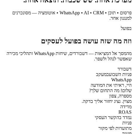
פרסום • תוכן • WhatsApp • AI • CRM • אוטומציה — מסונכרנים
למנגנון אחד.
בפועל
וזה מה שזה עושה בפועל לעסקים
מהמסך אל המציאות — דשבורדים, שיחות WhatsApp ותהליכי מכירה
שאפשר לנהל ולשפר.
דשבורד
פניות השבוע
במעקב
WhatsApp
היי, ראיתי את המודעה
שלום! מה התחום שלך?
מספרה, צפון
מצוין. נציג יחזור אליך בדקה.
מדידה
ROAS
נמדד בהקשר העסקי
פניות
מתועדות לפי מקור
מענה