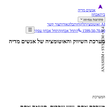
אנשים
מדיה
בית
אבחון
פתרונות צמיחה
AI ואוטומציות
לקוחות
בלוג
אודות
צור קשר
ANASHIM • SYSTEM • V.4
1599-50-70-60
התחל אבחון
התחל אבחון עסקי
מערכת השיווק והאוטומציה של אנשים מדיה
המערכת
מערכת אחת. שש שכבות. תוצאה אחת.