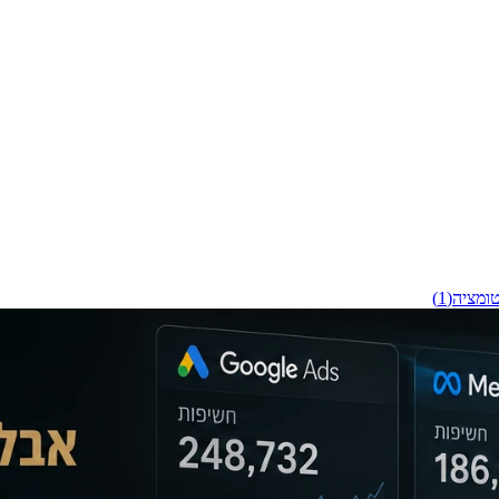
ומציה
(
1
)