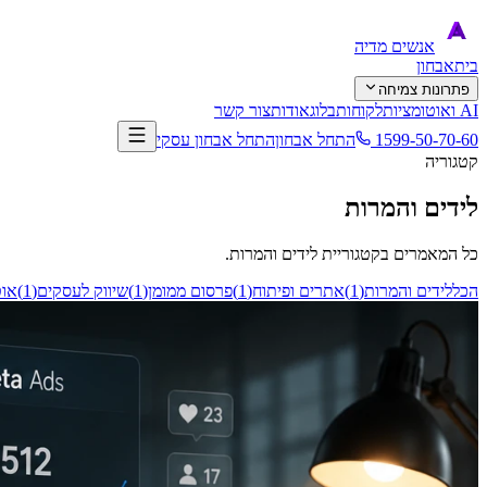
אנשים
מדיה
בית
אבחון
פתרונות צמיחה
AI ואוטומציות
לקוחות
בלוג
אודות
צור קשר
1599-50-70-60
התחל אבחון
התחל אבחון עסקי
קטגוריה
לידים והמרות
כל המאמרים בקטגוריית
לידים והמרות
.
הכל
לידים והמרות
(
1
)
אתרים ופיתוח
(
1
)
פרסום ממומן
(
1
)
שיווק לעסקים
(
1
)
אוט