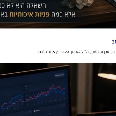
ות, תוכן והצעות, בלי להסתמך על ערוץ אחד בלבד.