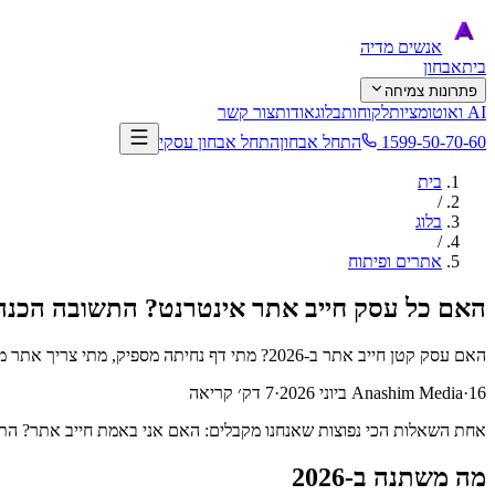
אנשים
מדיה
בית
אבחון
פתרונות צמיחה
AI ואוטומציות
לקוחות
בלוג
אודות
צור קשר
1599-50-70-60
התחל אבחון
התחל אבחון עסקי
בית
/
בלוג
/
אתרים ופיתוח
האם כל עסק חייב אתר אינטרנט? התשובה הכנה לשנ
האם עסק קטן חייב אתר ב-2026? מתי דף נחיתה מספיק, מתי צריך אתר מלא, ומה ההבדל בעלות, ביצועים והשפעה על לידים - ההסבר המלא והכנה.
16 ביוני 2026
·
Anashim Media
·
7 דק׳ קריאה
אחת השאלות הכי נפוצות שאנחנו מקבלים: האם אני באמת חייב אתר? התש
מה משתנה ב-2026