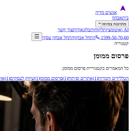
אנשים
מדיה
בית
אבחון
פתרונות צמיחה
AI ואוטומציות
לקוחות
בלוג
אודות
צור קשר
1599-50-70-60
התחל אבחון
התחל אבחון עסקי
קטגוריה
פרסום ממומן
כל המאמרים בקטגוריית
פרסום ממומן
.
הכל
לידים והמרות
(
1
)
אתרים ופיתוח
(
1
)
פרסום ממומן
(
1
)
שיווק לעסקים
(
1
)
אוט